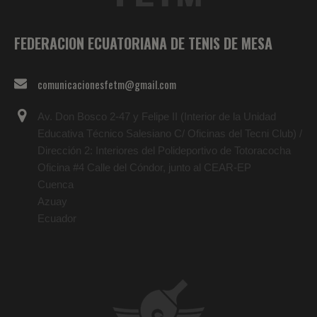
FEDERACION ECUATORIANA DE TENIS DE MESA
comunicacionesfetm@gmail.com
Av. Don Bosco 2-47 y Felipe II (Interior de la Unidad
Educativa Técnico Salesiano C/ Oficinas del Tecni Club) /
Dirección 2: Interiores del Polideportivo de Totoracocha
Oficina #4 Calle del Cóndor, junto al CEAR-EP
Cuenca
Azuay
Ecuador