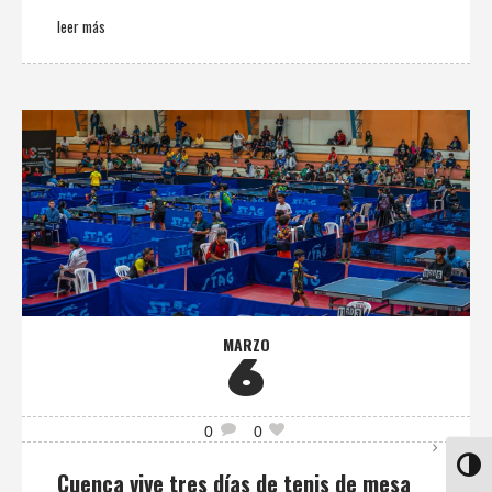
leer más
MARZO
6
0
0
ALTE
Cuenca vive tres días de tenis de mesa