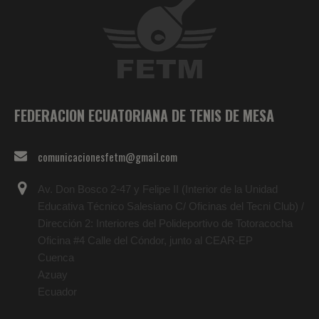
FEDERACION ECUATORIANA DE TENIS DE MESA
comunicacionesfetm@gmail.com
Av. Don Bosco 2-47 y Felipe II (Interior de la Unidad
Educativa Técnico Salesiano C/ Oficinas del Tecni Club) /
Dirección 2: Interiores del Polideportivo de Totoracocha
Oficina #4 Calle del Cóndor, junto al CEAR-EP
Cuenca
Azuay
Ecuador