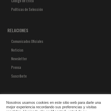
Código de Ética
Políticas de Selección
RELACIONES
Comunicados Oficiales
Noticias
Newsletter
Prensa
Suscríbete
COVID-19
Nosotros usamos cookies en este sitio web para darle una
mejor experiencia recordando sus preferencias y visitas
Protocolos