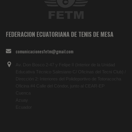
FEDERACION ECUATORIANA DE TENIS DE MESA
comunicacionesfetm@gmail.com
Av. Don Bosco 2-47 y Felipe II (Interior de la Unidad
Educativa Técnico Salesiano C/ Oficinas del Tecni Club) /
Dirección 2: Interiores del Polideportivo de Totoracocha
Oficina #4 Calle del Cóndor, junto al CEAR-EP
Cuenca
Azuay
Ecuador