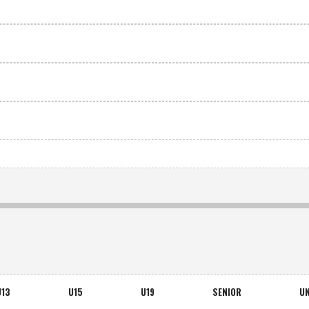
U13
U15
U19
SENIOR
UN