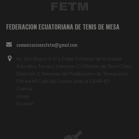
FEDERACION ECUATORIANA DE TENIS DE MESA
comunicacionesfetm@gmail.com
Av. Don Bosco 2-47 y Felipe II (Interior de la Unidad
Educativa Técnico Salesiano C/ Oficinas del Tecni Club) /
Dirección 2: Interiores del Polideportivo de Totoracocha
Oficina #4 Calle del Cóndor, junto al CEAR-EP
Cuenca
Azuay
Ecuador