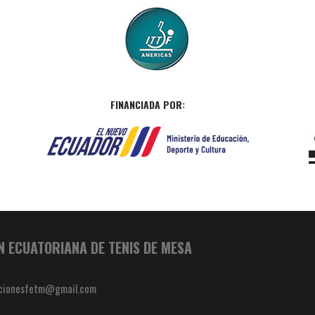
FINANCIADA POR:
N ECUATORIANA DE TENIS DE MESA
cionesfetm@gmail.com