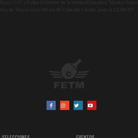
osco 2-47 y Felipe II (Interior de la Unidad Educativa Técnico Salesia
rtivo de Totoracocha Oficina #4 Calle del Cóndor, junto al CEAR-EP
SELECCIONES
EVENTOS