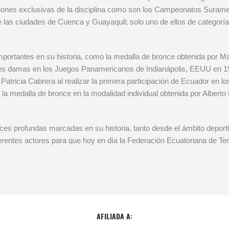
iones exclusivas de la disciplina como son los Campeonatos Surame
 las ciudades de Cuenca y Guayaquil; solo uno de ellos de categoría
portantes en su historia, como la medalla de bronce obtenida por Ma
s damas en los Juegos Panamericanos de Indianápolis, EEUU en 1987
atricia Cabrera al realizar la primera participación de Ecuador en 
la medalla de bronce en la modalidad individual obtenida por Alber
íces profundas marcadas en su historia, tanto desde el ámbito deport
ferentes actores para que hoy en día la Federación Ecuatoriana de Te
AFILIADA A: