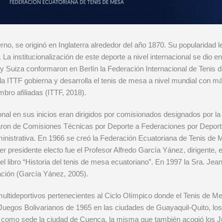
o, se originó en Inglaterra alrededor del año 1870. Su popularidad l
 La institucionalización de este deporte a nivel internacional se dio
a y Suiza conformaron en Berlín la Federación Internacional de Tenis 
a ITTF gobierna y desarrolla el tenis de mesa a nivel mundial con m
bro afiliadas (ITTF, 2018).
onal en sus inicios eran dirigidos por comisionados designados por l
ron de Comisiones Técnicas por Deporte a Federaciones por Deporte 
istrativa. En 1966 se creó la Federación Ecuatoriana de Tenis de
er presidente electo fue el Profesor Alfredo García Yánez, dirigente,
del libro “Historia del tenis de mesa ecuatoriano”. En 1997 la Sra. Jea
ación (García Yánez, 2005).
ultideportivos pertenecientes al Ciclo Olímpico donde el Tenis de M
Juegos Bolivarianos de 1965 en las ciudades de Guayaquil-Quito, los
o como sede la ciudad de Cuenca, la misma que también acogió los 