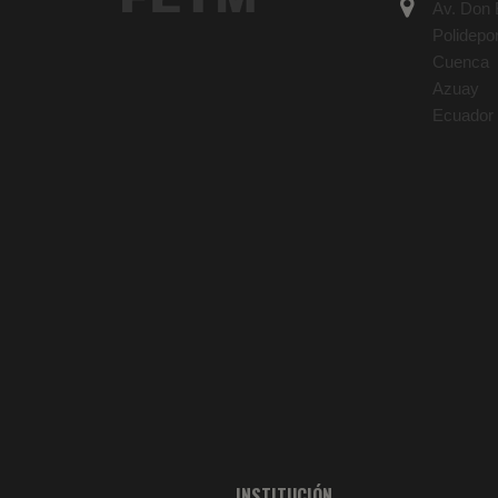
Av. Don B
Polidepo
Cuenca
Azuay
Ecuador
INSTITUCIÓN