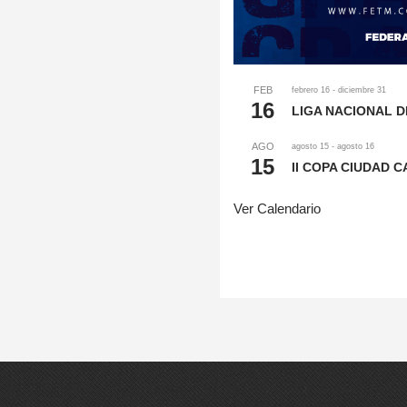
FEB
febrero 16
-
diciembre 31
16
LIGA NACIONAL D
AGO
agosto 15
-
agosto 16
15
II COPA CIUDAD C
Ver Calendario