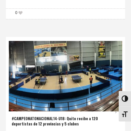
0
ALTE
ALTE
#CAMPEONATONACIONAL14-U18: Quito recibe a 120
deportistas de 12 provincias y 5 clubes