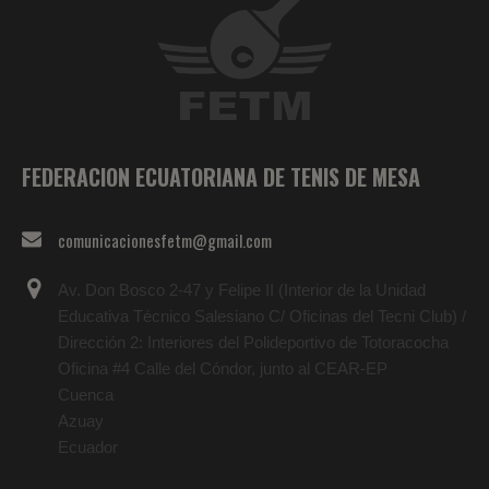
FEDERACION ECUATORIANA DE TENIS DE MESA
comunicacionesfetm@gmail.com
Av. Don Bosco 2-47 y Felipe II (Interior de la Unidad
Educativa Técnico Salesiano C/ Oficinas del Tecni Club) /
Dirección 2: Interiores del Polideportivo de Totoracocha
Oficina #4 Calle del Cóndor, junto al CEAR-EP
Cuenca
Azuay
Ecuador