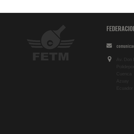
FEDERACIO
comunica
Av. Don B
Polidepo
Cuenca
Azuay
Ecuador