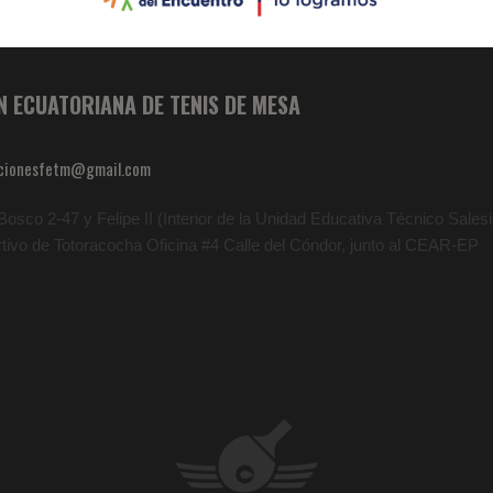
N ECUATORIANA DE TENIS DE MESA
cionesfetm@gmail.com
osco 2-47 y Felipe II (Interior de la Unidad Educativa Técnico Salesia
rtivo de Totoracocha Oficina #4 Calle del Cóndor, junto al CEAR-EP