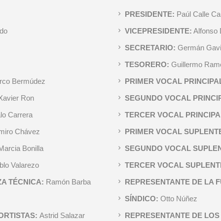
PRESIDENTE:
Paúl Calle Cal
ado
VICEPRESIDENTE:
Alfonso 
SECRETARIO:
Germán Gavi
TESORERO:
Guillermo Ram
rco Bermúdez
PRIMER VOCAL PRINCIPA
Xavier Ron
SEGUNDO VOCAL PRINCI
lo Carrera
TERCER VOCAL PRINCIPA
miro Chávez
PRIMER VOCAL SUPLENT
Marcia Bonilla
SEGUNDO VOCAL SUPLE
blo Valarezo
TERCER VOCAL SUPLENT
ZA TÉCNICA:
Ramón Barba
REPRESENTANTE DE LA F
SÍNDICO:
Otto Núñez
ORTISTAS:
Astrid Salazar
REPRESENTANTE DE LOS