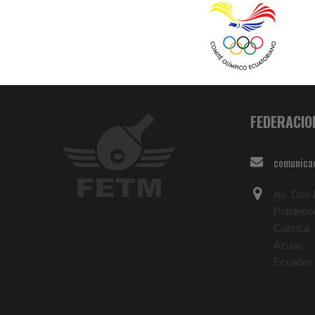
FEDERACIO
comunica
Av. Don B
Polidepo
Cuenca
Azuay
Ecuador