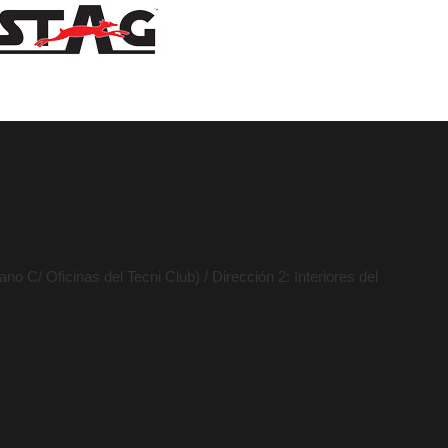
no C/ Oficinas del Tecni Club) / Dirección 2: Interiores del