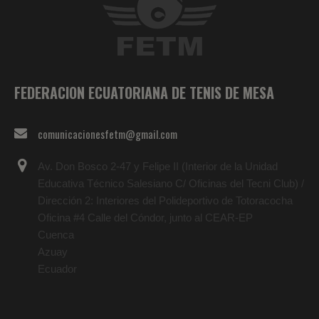
FEDERACION ECUATORIANA DE TENIS DE MESA
comunicacionesfetm@gmail.com
Av. Don Bosco 2-47 y Felipe II (Interior de la Unidad
Educativa Técnico Salesiano C/ Oficinas del Tecni Club) /
Dirección 2: Interiores del Polideportivo de Totoracocha
Oficina #4 Calle del Cóndor, junto al CEAR-EP
Cuenca
Azuay
Ecuador