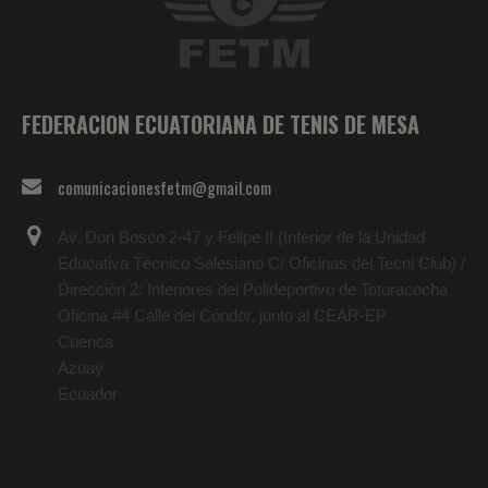
FEDERACION ECUATORIANA DE TENIS DE MESA
comunicacionesfetm@gmail.com
Av. Don Bosco 2-47 y Felipe II (Interior de la Unidad
Educativa Técnico Salesiano C/ Oficinas del Tecni Club) /
Dirección 2: Interiores del Polideportivo de Totoracocha
Oficina #4 Calle del Cóndor, junto al CEAR-EP
Cuenca
Azuay
Ecuador