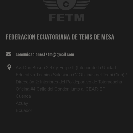
FEDERACION ECUATORIANA DE TENIS DE MESA
comunicacionesfetm@gmail.com
Av. Don Bosco 2-47 y Felipe II (Interior de la Unidad
Educativa Técnico Salesiano C/ Oficinas del Tecni Club) /
Dirección 2: Interiores del Polideportivo de Totoracocha
Oficina #4 Calle del Cóndor, junto al CEAR-EP
Cuenca
Azuay
Ecuador