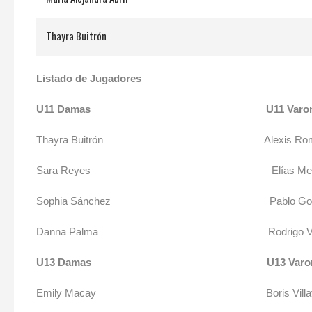
Thayra Buitrón
Listado de Jugadores
U11 Damas
U11 Varo
Thayra Buitrón Alexis Rome
Sara Reyes Elías Medi
Sophia Sánchez Pablo Gonzá
Danna Palma Rodrigo Var
U13 Damas
U13 Varo
Emily Macay Boris Villavice