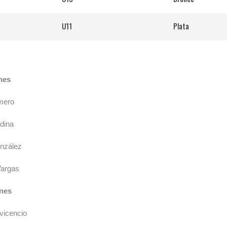
U11
Plata
nes
ro
na
lez
gas
nes
ncio