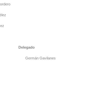
dero
ez
ez
legado
n Gavilanes