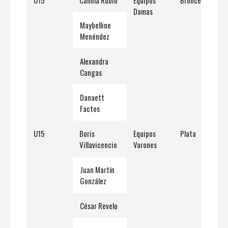
U15
Camila Rubio
Equipos
Bronce
Damas
Maybelline
Menéndez
Alexandra
Cangas
Danaett
Factos
U15
Boris
Equipos
Plata
Villavicencio
Varones
Juan Martín
González
César Revelo