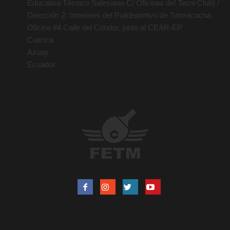
Educativa Técnico Salesiano C/ Oficinas del Tecni Club) /
Dirección 2: Interiores del Polideportivo de Totoracocha
Oficina #4 Calle del Cóndor, junto al CEAR-EP
Cuenca
Azuay
Ecuador