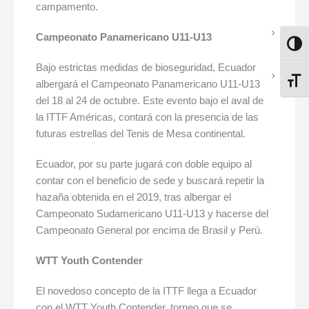
campamento.
Campeonato Panamericano U11-U13
ALTE
Bajo estrictas medidas de bioseguridad, Ecuador
ALTE
albergará el Campeonato Panamericano U11-U13
del 18 al 24 de octubre. Este evento bajo el aval de
la ITTF Américas, contará con la presencia de las
futuras estrellas del Tenis de Mesa continental.
Ecuador, por su parte jugará con doble equipo al
contar con el beneficio de sede y buscará repetir la
hazaña obtenida en el 2019, tras albergar el
Campeonato Sudamericano U11-U13 y hacerse del
Campeonato General por encima de Brasil y Perú.
WTT Youth Contender
El novedoso concepto de la ITTF llega a Ecuador
con el WTT Youth Contender, torneo que se