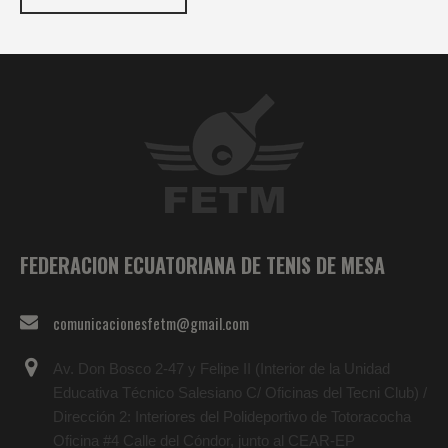
FEDERACION ECUATORIANA DE TENIS DE MESA
comunicacionesfetm@gmail.com
Av. Don Bosco 2-47 y Felipe II (Interior de la Unidad
Educativa Técnico Salesiano C/ Oficinas del Tecni Club) /
Dirección 2: Interiores del Polideportivo de Totoracocha
Oficina #4 Calle del Cóndor, junto al CEAR-EP