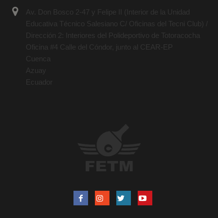
Av. Don Bosco 2-47 y Felipe II (Interior de la Unidad
Educativa Técnico Salesiano C/ Oficinas del Tecni Club) /
Dirección 2: Interiores del Polideportivo de Totoracocha
Oficina #4 Calle del Cóndor, junto al CEAR-EP
Cuenca
Azuay
Ecuador