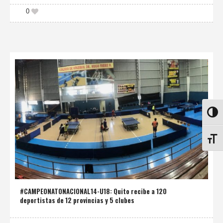
0
ALTE
ALTE
#CAMPEONATONACIONAL14-U18: Quito recibe a 120
deportistas de 12 provincias y 5 clubes