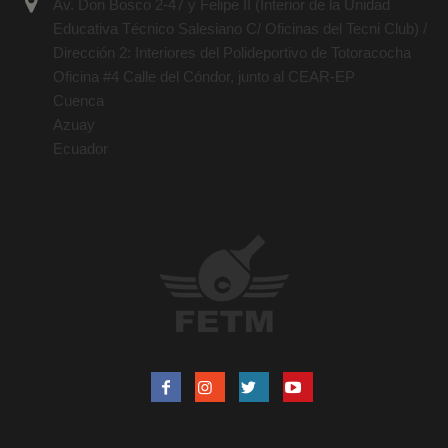
Av. Don Bosco 2-47 y Felipe II (Interior de la Unidad
Educativa Técnico Salesiano C/ Oficinas del Tecni Club) /
Dirección 2: Interiores del Polideportivo de Totoracocha
Oficina #4 Calle del Cóndor, junto al CEAR-EP
Cuenca
Azuay
Ecuador