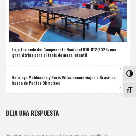
Loja fue sede del Campeonato Nacional U10-U12 2025: una
gran vitrina para el tenis de mesa infantil
ALTE
Karolayn Maldonado y Boris Villavicencio viajan a Brasil en
busca de Puntos Olímpicos
ALTE
DEJA UNA RESPUESTA
Su dirección de correo electrónico no será publicada.