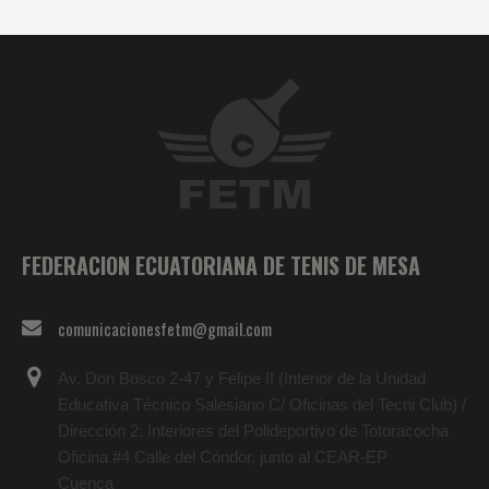
FEDERACION ECUATORIANA DE TENIS DE MESA
comunicacionesfetm@gmail.com
Av. Don Bosco 2-47 y Felipe II (Interior de la Unidad
Educativa Técnico Salesiano C/ Oficinas del Tecni Club) /
Dirección 2: Interiores del Polideportivo de Totoracocha
Oficina #4 Calle del Cóndor, junto al CEAR-EP
Cuenca