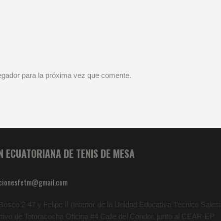
vegador para la próxima vez que comente.
N ECUATORIANA DE TENIS DE MESA
cionesfetm@gmail.com
osco 2-47 y Felipe II (Interior de la Unidad Educativa Técnico Salesia
rtivo de Totoracocha Oficina #4 Calle del Cóndor, junto al CEAR-EP