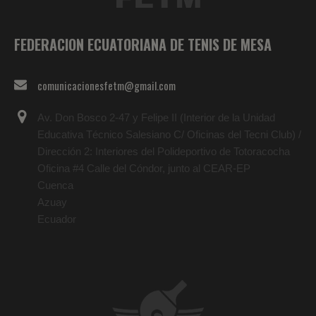
FEDERACION ECUATORIANA DE TENIS DE MESA
comunicacionesfetm@gmail.com
Av. Don Bosco 2-47 y Felipe II (Interior de la Unidad
Educativa Técnico Salesiano C/ Oficinas del Tecni Club) /
Dirección 2: Interiores del Polideportivo de Totoracocha
Oficina #4 Calle del Cóndor, junto al CEAR-EP
Cuenca
Azuay
Ecuador