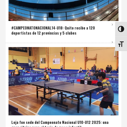
#CAMPEONATONACIONAL14-U18: Quito recibe a 120
ALTE
deportistas de 12 provincias y 5 clubes
ALTE
Loja fue sede del Campeonato Nacional U10-U12 2025: una