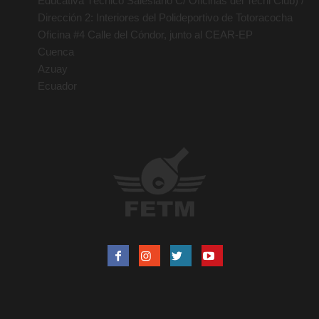
Educativa Técnico Salesiano C/ Oficinas del Tecni Club) /
Dirección 2: Interiores del Polideportivo de Totoracocha
Oficina #4 Calle del Cóndor, junto al CEAR-EP
Cuenca
Azuay
Ecuador