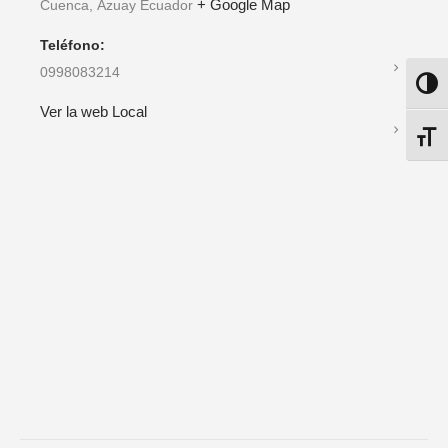
+ Google Map
Cuenca
,
Azuay
Ecuador
Teléfono:
0998083214
ALTE
Ver la web Local
ALTE