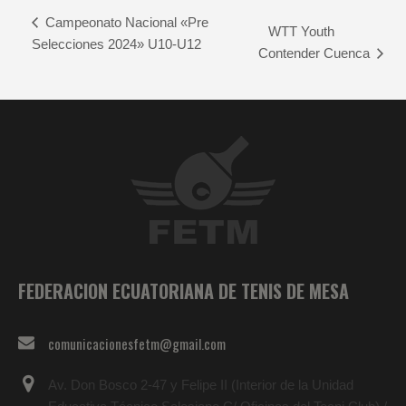
Campeonato Nacional «Pre
WTT Youth
Selecciones 2024» U10-U12
Contender Cuenca
FEDERACION ECUATORIANA DE TENIS DE MESA
comunicacionesfetm@gmail.com
Av. Don Bosco 2-47 y Felipe II (Interior de la Unidad