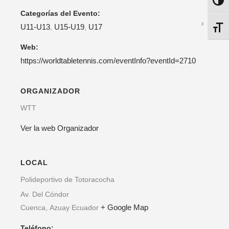
ALTE
Categorías del Evento:
U11-U13
U15-U19
U17
,
,
ALTE
Web:
https://worldtabletennis.com/eventInfo?eventId=2710
ORGANIZADOR
WTT
Ver la web Organizador
LOCAL
Polideportivo de Totoracocha
Av. Del Cóndor
+ Google Map
Cuenca
,
Azuay
Ecuador
Teléfono: