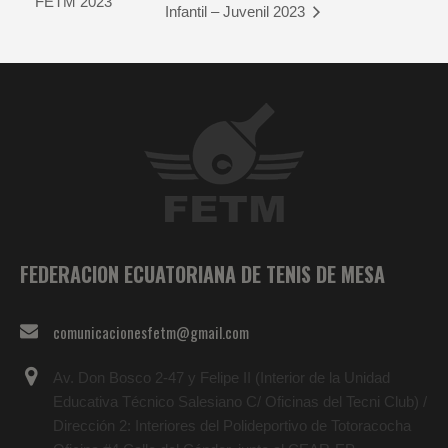
FETM 2023
Infantil – Juvenil 2023
FEDERACION ECUATORIANA DE TENIS DE MESA
comunicacionesfetm@gmail.com
Av. Don Bosco 2-47 y Felipe II (Interior de la Unidad
Educativa Técnico Salesiano C/ Oficinas del Tecni Club) /
Dirección 2: Interiores del Polideportivo de Totoracocha