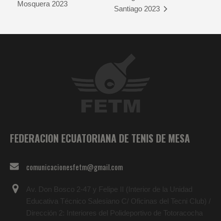
Mosquera 2023
Santiago 2023
FEDERACION ECUATORIANA DE TENIS DE MESA
comunicacionesfetm@gmail.com
Av. Don Bosco 2-47 y Felipe II (Interior de la Unidad
Educativa Técnico Salesiano C/ Oficinas del Tecni Club) /
Dirección 2: Interiores del Polideportivo de Totoracocha