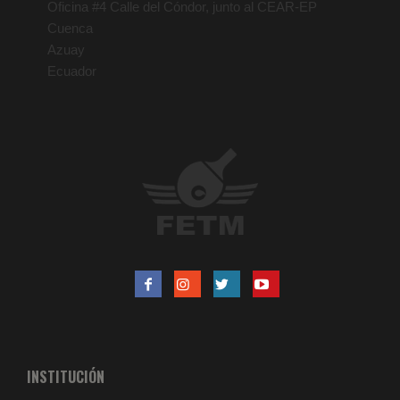
Oficina #4 Calle del Cóndor, junto al CEAR-EP
Cuenca
Azuay
Ecuador
INSTITUCIÓN