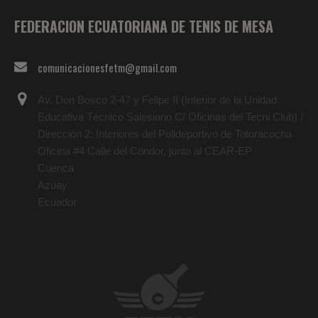
FEDERACION ECUATORIANA DE TENIS DE MESA
comunicacionesfetm@gmail.com
Av. Don Bosco 2-47 y Felipe II (Interior de la Unidad
Educativa Técnico Salesiano C/ Oficinas del Tecni Club) /
Dirección 2: Interiores del Polideportivo de Totoracocha
Oficina #4 Calle del Cóndor, junto al CEAR-EP
Cuenca
Azuay
Ecuador