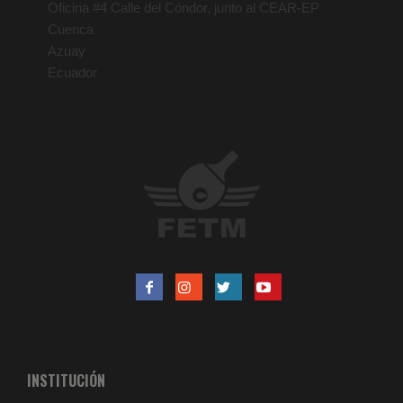
Oficina #4 Calle del Cóndor, junto al CEAR-EP
Cuenca
Azuay
Ecuador
INSTITUCIÓN