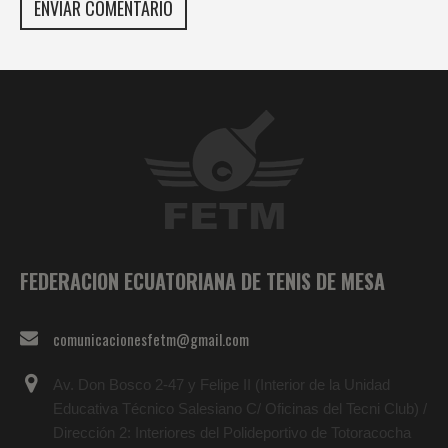
FEDERACION ECUATORIANA DE TENIS DE MESA
comunicacionesfetm@gmail.com
Av. Don Bosco 2-47 y Felipe II (Interior de la Unidad
Educativa Técnico Salesiano C/ Oficinas del Tecni Club) /
Dirección 2: Interiores del Polideportivo de Totoracocha