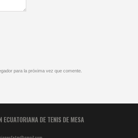
vegador para la próxima vez que comente.
N ECUATORIANA DE TENIS DE MESA
cionesfetm@gmail.com