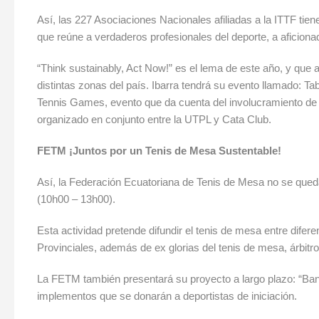
Así, las 227 Asociaciones Nacionales afiliadas a la ITTF tien
que reúne a verdaderos profesionales del deporte, a aficiona
“Think sustainably, Act Now!” es el lema de este año, y que
distintas zonas del país. Ibarra tendrá su evento llamado: T
Tennis Games, evento que da cuenta del involucramiento de 
organizado en conjunto entre la UTPL y Cata Club.
FETM ¡Juntos por un Tenis de Mesa Sustentable!
Así, la Federación Ecuatoriana de Tenis de Mesa no se queda 
(10h00 – 13h00).
Esta actividad pretende difundir el tenis de mesa entre dife
Provinciales, además de ex glorias del tenis de mesa, árbitro
La FETM también presentará su proyecto a largo plazo: “Banco
implementos que se donarán a deportistas de iniciación.