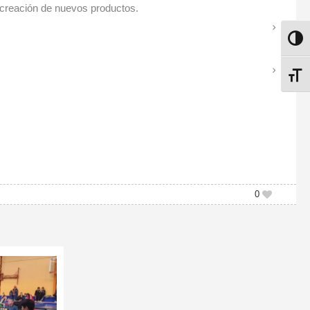
a creación de nuevos productos.
ALTE
ALTE
0