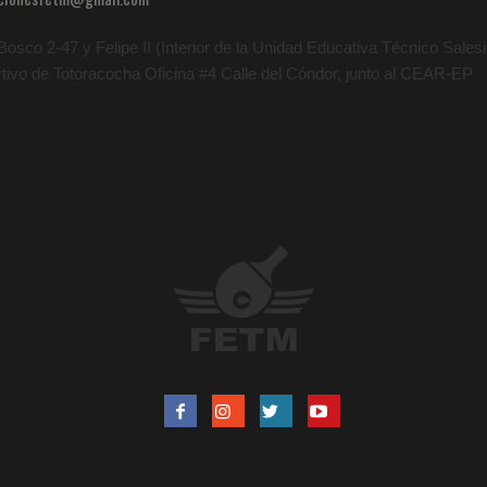
osco 2-47 y Felipe II (Interior de la Unidad Educativa Técnico Salesia
rtivo de Totoracocha Oficina #4 Calle del Cóndor, junto al CEAR-EP