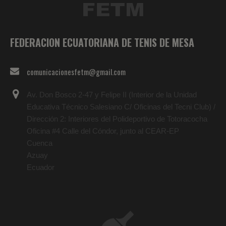
FEDERACION ECUATORIANA DE TENIS DE MESA
comunicacionesfetm@gmail.com
Av. Don Bosco 2-47 y Felipe II (Interior de la Unidad
Educativa Técnico Salesiano C/ Oficinas del Tecni Club) /
Dirección 2: Interiores del Polideportivo de Totoracocha
Oficina #4 Calle del Cóndor, junto al CEAR-EP
Cuenca
Azuay
Ecuador