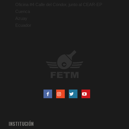
Oficina #4 Calle del Cóndor, junto al CEAR-EP
Cuenca
Azuay
Ecuador
INSTITUCIÓN