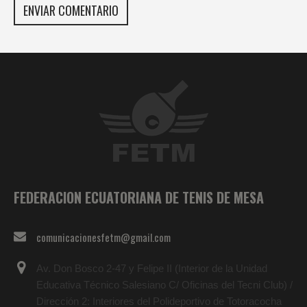
FEDERACION ECUATORIANA DE TENIS DE MESA
comunicacionesfetm@gmail.com
Av. Don Bosco 2-47 y Felipe II (Interior de la Unidad
Educativa Técnico Salesiano C/ Oficinas del Tecni Club) /
Dirección 2: Interiores del Polideportivo de Totoracocha