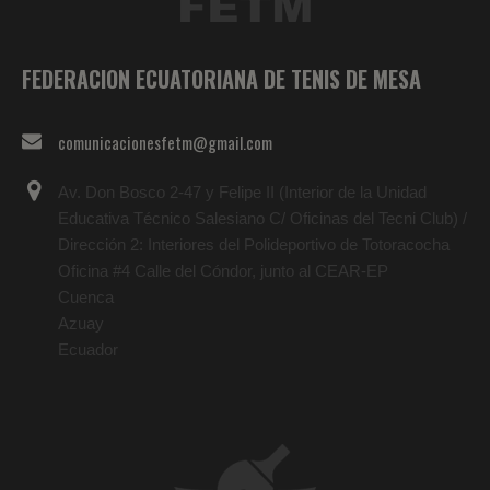
FEDERACION ECUATORIANA DE TENIS DE MESA
comunicacionesfetm@gmail.com
Av. Don Bosco 2-47 y Felipe II (Interior de la Unidad
Educativa Técnico Salesiano C/ Oficinas del Tecni Club) /
Dirección 2: Interiores del Polideportivo de Totoracocha
Oficina #4 Calle del Cóndor, junto al CEAR-EP
Cuenca
Azuay
Ecuador