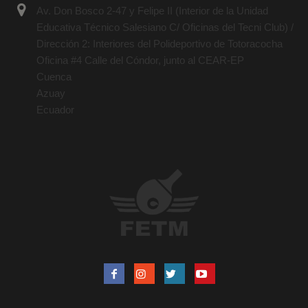
Av. Don Bosco 2-47 y Felipe II (Interior de la Unidad
Educativa Técnico Salesiano C/ Oficinas del Tecni Club) /
Dirección 2: Interiores del Polideportivo de Totoracocha
Oficina #4 Calle del Cóndor, junto al CEAR-EP
Cuenca
Azuay
Ecuador