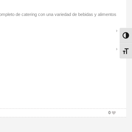
 completo de catering con una variedad de bebidas y alimentos
ALTE
ALTE
0