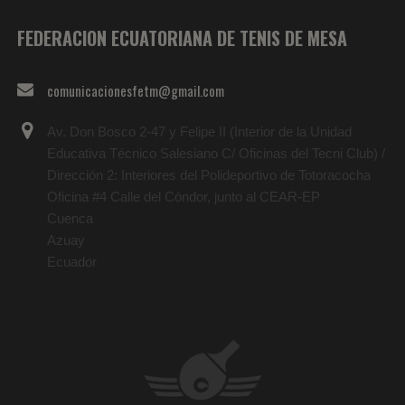
FEDERACION ECUATORIANA DE TENIS DE MESA
comunicacionesfetm@gmail.com
Av. Don Bosco 2-47 y Felipe II (Interior de la Unidad
Educativa Técnico Salesiano C/ Oficinas del Tecni Club) /
Dirección 2: Interiores del Polideportivo de Totoracocha
Oficina #4 Calle del Cóndor, junto al CEAR-EP
Cuenca
Azuay
Ecuador