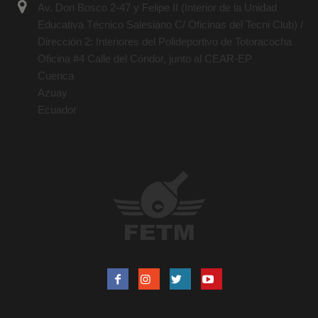
Av. Don Bosco 2-47 y Felipe II (Interior de la Unidad
Educativa Técnico Salesiano C/ Oficinas del Tecni Club) /
Dirección 2: Interiores del Polideportivo de Totoracocha
Oficina #4 Calle del Cóndor, junto al CEAR-EP
Cuenca
Azuay
Ecuador