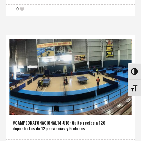
0
ALTE
ALTE
#CAMPEONATONACIONAL14-U18: Quito recibe a 120
deportistas de 12 provincias y 5 clubes