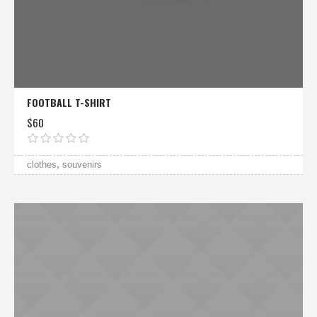
FOOTBALL T-SHIRT
$
60
,
clothes
souvenirs