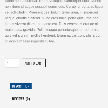
Morbi non accumsan libero, volutpat ullamcorper odio. Donec
non libero id augue suscipit commodo. Curabitur porta ac ligula
vel sollicitudin. Praesent vestibulum tellus urna, in imperdiet
neque lobortis eleifend. Nunc eros nulla, porta quis urna nec,
luctus viverra diam. In ut ante est. Duis venenatis erat ac nisl
malesuada gravida. Pellentesque pellentesque tempor urna,
quis vehicula mi mollis hendrerit. Etiam iaculis convallis arcu,
id lacinia massa imperdiet vitae.
ADD TO CART
DESCRIPTION
REVIEWS (0)