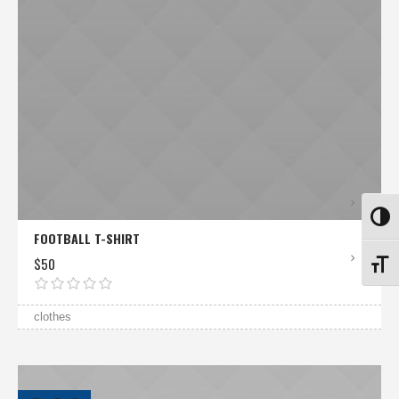
ALTE
FOOTBALL T-SHIRT
$
50
ALTE
clothes