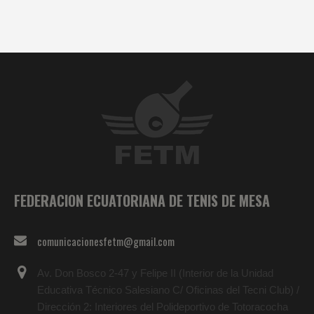
FEDERACION ECUATORIANA DE TENIS DE MESA
comunicacionesfetm@gmail.com
Av. Don Bosco 2-47 y Felipe II (Interior de la Unidad
Educativa Técnico Salesiano C/ Oficinas del Tecni Club) /
Dirección 2: Interiores del Polideportivo de Totoracocha