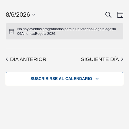
BUSCAR
NAVEGA
8/6/2026
NAV
DÍ
DE
DE
Seleccionar
VIS
BÚSQUE
No hay eventos programados para 6 06America/Bogota agosto
fecha.
06America/Bogota 2026.
DE
Y
EVE
VISTAS
DE
EVENTO
DÍA ANTERIOR
SIGUIENTE DÍA
SUSCRIBIRSE AL CALENDARIO