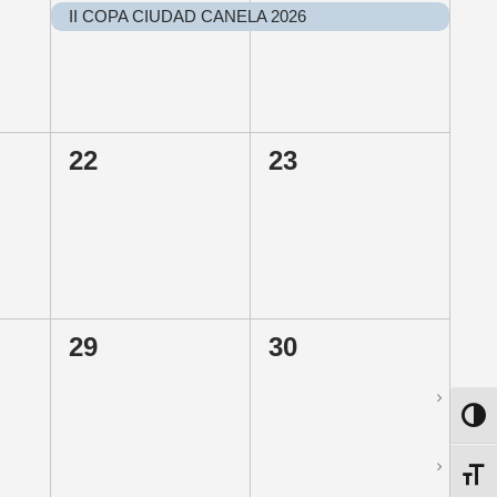
,
EVENTO,
EVENTO,
II COPA CIUDAD CANELA 2026
0
0
22
23
,
EVENTOS,
EVENTOS,
0
0
29
30
,
EVENTOS,
EVENTOS,
ALTE
ALTE