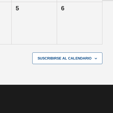
0
0
5
6
,
EVENTOS,
EVENTOS,
SUSCRIBIRSE AL CALENDARIO