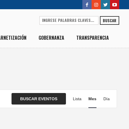
BUSCAR
ARNETIZACIÓN
GOBERNANZA
TRANSPARENCIA
NAVEGACIÓN
BUSCAR EVENTOS
Lista
Mes
Día
DE
VISTAS
DE
EVENTO