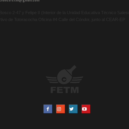
osco 2-47 y Felipe II (Interior de la Unidad Educativa Técnico Salesia
rtivo de Totoracocha Oficina #4 Calle del Cóndor, junto al CEAR-EP