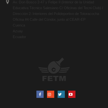
Av. Don Bosco 2-47 y Felipe II (Interior de la Unidad
Educativa Técnico Salesiano C/ Oficinas del Tecni Club) /
Dirección 2: Interiores del Polideportivo de Totoracocha
Oficina #4 Calle del Cóndor, junto al CEAR-EP
Cuenca
Azuay
Ecuador