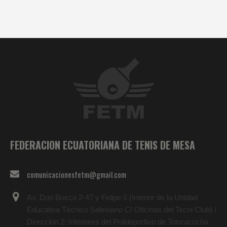
FEDERACION ECUATORIANA DE TENIS DE MESA
comunicacionesfetm@gmail.com
Av. Don Bosco 2-47 y Felipe II (Interior de la Unidad
Educativa Técnico Salesiano C/ Oficinas del Tecni Club) /
Dirección 2: Interiores del Polideportivo de Totoracocha