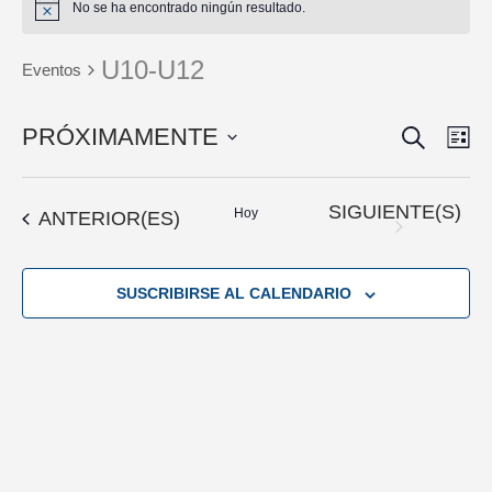
No se ha encontrado ningún resultado.
U10-U12
Eventos
BUSCAR
NAVEGA
PRÓXIMAMENTE
NAV
LI
DE
DE
Seleccionar
VIS
BÚSQUE
fecha.
EVENTOS
SIGUIENTE(S)
DE
Hoy
EVENTOS
ANTERIOR(ES)
Y
EVE
VISTAS
DE
SUSCRIBIRSE AL CALENDARIO
EVENTO