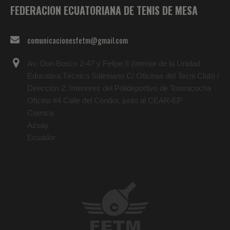
FEDERACION ECUATORIANA DE TENIS DE MESA
comunicacionesfetm@gmail.com
Av. Don Bosco 2-47 y Felipe II (Interior de la Unidad
Educativa Técnico Salesiano C/ Oficinas del Tecni Club) /
Dirección 2: Interiores del Polideportivo de Totoracocha
Oficina #4 Calle del Cóndor, junto al CEAR-EP
Cuenca
Azuay
Ecuador