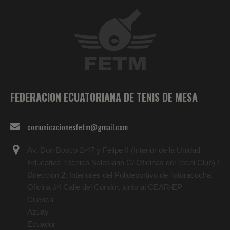
FEDERACION ECUATORIANA DE TENIS DE MESA
comunicacionesfetm@gmail.com
Av. Don Bosco 2-47 y Felipe II (Interior de la Unidad
Educativa Técnico Salesiano C/ Oficinas del Tecni Club) /
Dirección 2: Interiores del Polideportivo de Totoracocha
Oficina #4 Calle del Cóndor, junto al CEAR-EP
Cuenca
Azuay
Ecuador