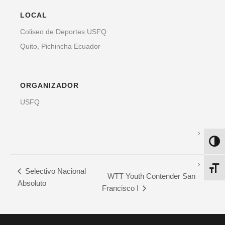
LOCAL
Coliseo de Deportes USFQ
Quito
,
Pichincha
Ecuador
ORGANIZADOR
USFQ
ALTE
ALTE
Selectivo Nacional
WTT Youth Contender San
Absoluto
Francisco I