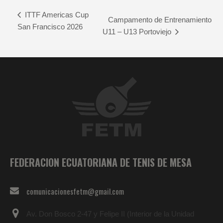
ITTF Americas Cup
Campamento de Entrenamiento
San Francisco 2026
U11 – U13 Portoviejo
FEDERACION ECUATORIANA DE TENIS DE MESA
comunicacionesfetm@gmail.com
Av. Don Bosco 2-47 y Felipe II (Interior de la Unidad