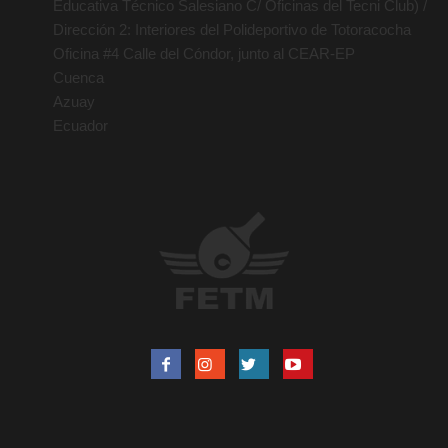
Educativa Técnico Salesiano C/ Oficinas del Tecni Club) /
Dirección 2: Interiores del Polideportivo de Totoracocha
Oficina #4 Calle del Cóndor, junto al CEAR-EP
Cuenca
Azuay
Ecuador