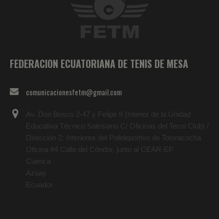
FEDERACION ECUATORIANA DE TENIS DE MESA
comunicacionesfetm@gmail.com
Av. Don Bosco 2-47 y Felipe II (Interior de la Unidad
Educativa Técnico Salesiano C/ Oficinas del Tecni Club) /
Dirección 2: Interiores del Polideportivo de Totoracocha
Oficina #4 Calle del Cóndor, junto al CEAR-EP
Cuenca
Azuay
Ecuador