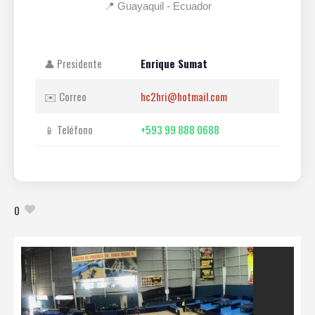
📍 Guayaquil - Ecuador
👤 Presidente
Enrique Sumat
✉️ Correo
hc2hri@hotmail.com
📱 Teléfono
+593 99 888 0688
0