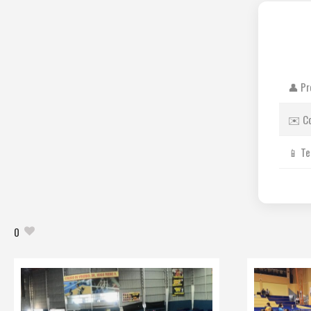
👤 Pr
✉️ C
📱 Te
0