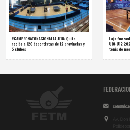
#CAMPEONATONACIONAL14-U18: Quito
Loja fue se
recibe a 120 deportistas de 12 provincias y
U10-U12 2025
5 clubes
tenis de mes
FEDERACIO
comunica
Av. Don B
Polidepo