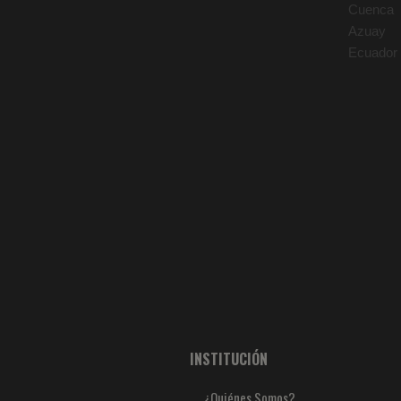
Cuenca
Azuay
Ecuador
INSTITUCIÓN
¿Quiénes Somos?