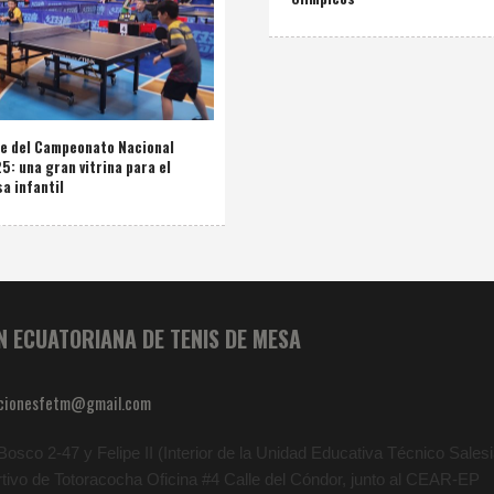
de del Campeonato Nacional
: una gran vitrina para el
a infantil
N ECUATORIANA DE TENIS DE MESA
cionesfetm@gmail.com
osco 2-47 y Felipe II (Interior de la Unidad Educativa Técnico Salesia
rtivo de Totoracocha Oficina #4 Calle del Cóndor, junto al CEAR-EP