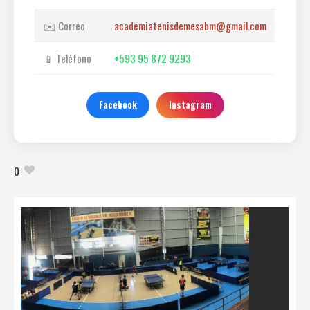
✉️ Correo
academiatenisdemesabm@gmail.com
📱 Teléfono
+593 95 872 9293
Facebook
Instagram
0