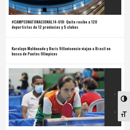
#CAMPEONATONACIONAL14-U18: Quito recibe a 120
deportistas de 12 provincias y 5 clubes
Karolayn Maldonado y Boris Villavicencio viajan a Brasil en
busca de Puntos Olímpicos
ALTE
ALTE