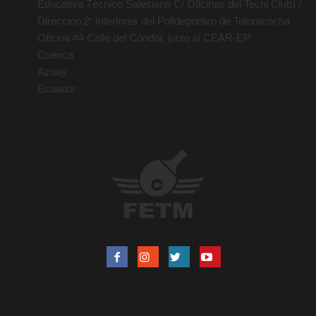
Educativa Técnico Salesiano C/ Oficinas del Tecni Club) /
Dirección 2: Interiores del Polideportivo de Totoracocha
Oficina #4 Calle del Cóndor, junto al CEAR-EP
Cuenca
Azuay
Ecuador