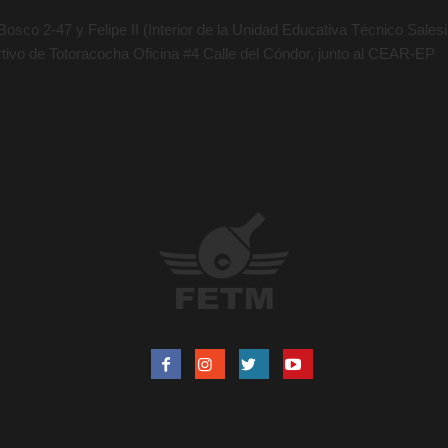
osco 2-47 y Felipe II (Interior de la Unidad Educativa Técnico Salesia
rtivo de Totoracocha Oficina #4 Calle del Cóndor, junto al CEAR-EP