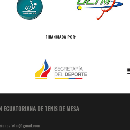
FINANCIADA POR:
N ECUATORIANA DE TENIS DE MESA
cionesfetm@gmail.com