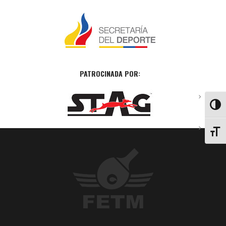
PATROCINADA POR:
ALTE
ALTE