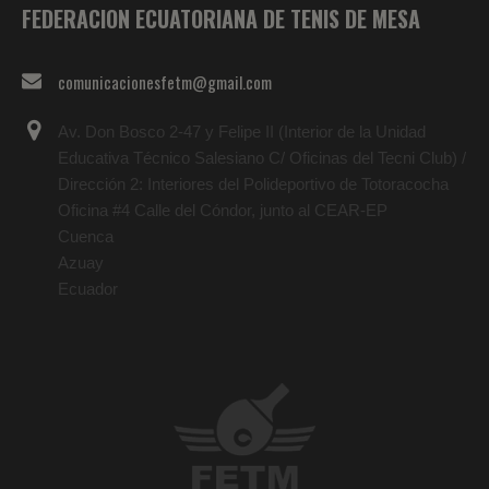
FEDERACION ECUATORIANA DE TENIS DE MESA
comunicacionesfetm@gmail.com
Av. Don Bosco 2-47 y Felipe II (Interior de la Unidad
Educativa Técnico Salesiano C/ Oficinas del Tecni Club) /
Dirección 2: Interiores del Polideportivo de Totoracocha
Oficina #4 Calle del Cóndor, junto al CEAR-EP
Cuenca
Azuay
Ecuador