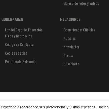
Galería de Fotos y Videos
GOBERNANZA
RELACIONES
Ley del Deporte, Educación
Comunicados Oficiales
Física y Recreación
Noticias
Código de Conducta
Newsletter
Código de Ética
Prensa
Políticas de Selección
Suscríbete
experiencia recordando sus preferencias y visitas repetidas. Hacie