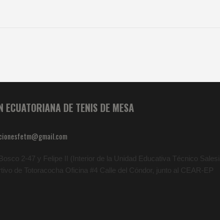
N ECUATORIANA DE TENIS DE MESA
cionesfetm@gmail.com
osco 2-47 y Felipe II (Interior de la Unidad Educativa Técnico Salesia
rtivo de Totoracocha Oficina #4 Calle del Cóndor, junto al CEAR-EP