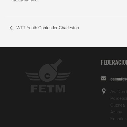
Rio de Janeiro
WTT Youth Contender Charleston
FEDERACIO
comunica
Av. Don B
Polidepo
Cuenca
Azuay
Ecuador