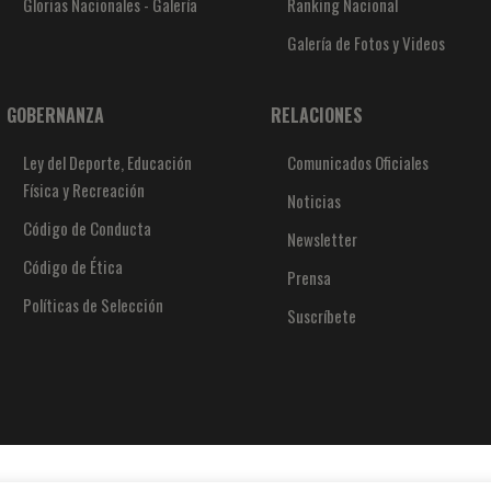
Glorias Nacionales - Galería
Ranking Nacional
Galería de Fotos y Videos
GOBERNANZA
RELACIONES
Ley del Deporte, Educación
Comunicados Oficiales
Física y Recreación
Noticias
Código de Conducta
Newsletter
Código de Ética
Prensa
Políticas de Selección
Suscríbete