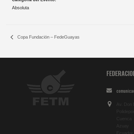
Absoluta
Copa Fundación – FedeGuayas
FEDERACIO
comunica
Av. Don B
Polidepo
Cuenca
Azuay
Ecuador