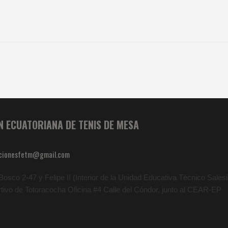
N ECUATORIANA DE TENIS DE MESA
cionesfetm@gmail.com
osco 2-47 y Felipe II (Interior de la Unidad Educativa Técnico Salesia
rtivo de Totoracocha Oficina #4 Calle del Cóndor, junto al CEAR-EP