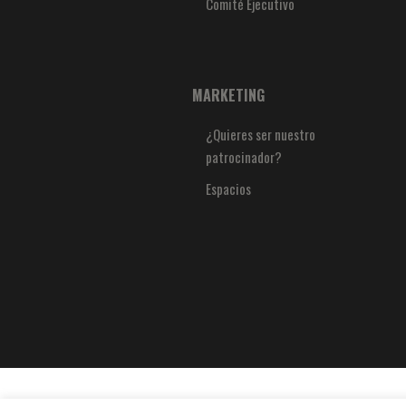
Comité Ejecutivo
MARKETING
¿Quieres ser nuestro
patrocinador?
Espacios