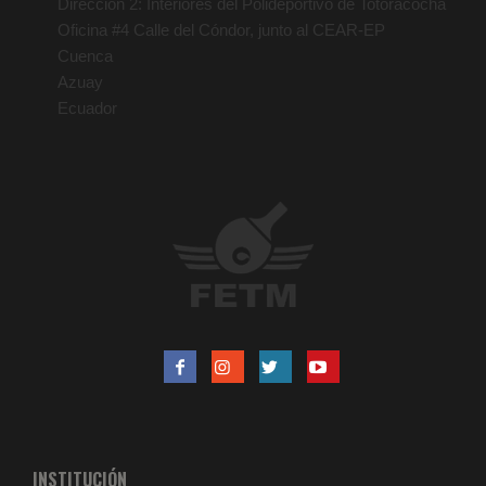
Dirección 2: Interiores del Polideportivo de Totoracocha
Oficina #4 Calle del Cóndor, junto al CEAR-EP
Cuenca
Azuay
Ecuador
INSTITUCIÓN