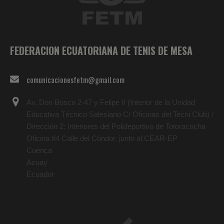
FEDERACION ECUATORIANA DE TENIS DE MESA
comunicacionesfetm@gmail.com
Av. Don Bosco 2-47 y Felipe II (Interior de la Unidad
Educativa Técnico Salesiano C/ Oficinas del Tecni Club) /
Dirección 2: Interiores del Polideportivo de Totoracocha
Oficina #4 Calle del Cóndor, junto al CEAR-EP
Cuenca
Azuay
Ecuador