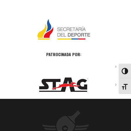
PATROCINADA POR:
ALTE
ALTE